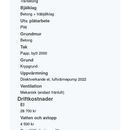
Trä/betong
Bjälklag
Betong + träbjälklag
Utv. plåtarbete
Plåt
Grundmur
Betong
Tak
Papp, bytt 2000
Grund
Krypgrund
Uppvärmning
Direktverkande el, luftvärmepump 2022
Ventilation
Mekanisk (endast frånluft)
Driftkostnader
El
28 700 kr
Vatten och avlopp
4 500 kr