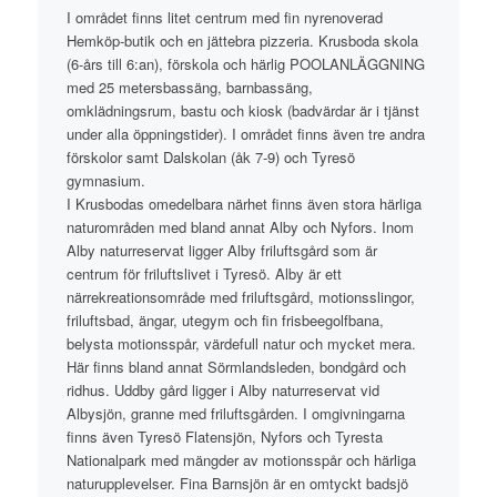
I området finns litet centrum med fin nyrenoverad
Hemköp-butik och en jättebra pizzeria. Krusboda skola
(6-års till 6:an), förskola och härlig POOLANLÄGGNING
med 25 metersbassäng, barnbassäng,
omklädningsrum, bastu och kiosk (badvärdar är i tjänst
under alla öppningstider). I området finns även tre andra
förskolor samt Dalskolan (åk 7-9) och Tyresö
gymnasium.
I Krusbodas omedelbara närhet finns även stora härliga
naturområden med bland annat Alby och Nyfors. Inom
Alby naturreservat ligger Alby friluftsgård som är
centrum för friluftslivet i Tyresö. Alby är ett
närrekreationsområde med friluftsgård, motionsslingor,
friluftsbad, ängar, utegym och fin frisbeegolfbana,
belysta motionsspår, värdefull natur och mycket mera.
Här finns bland annat Sörmlandsleden, bondgård och
ridhus. Uddby gård ligger i Alby naturreservat vid
Albysjön, granne med friluftsgården. I omgivningarna
finns även Tyresö Flatensjön, Nyfors och Tyresta
Nationalpark med mängder av motionsspår och härliga
naturupplevelser. Fina Barnsjön är en omtyckt badsjö