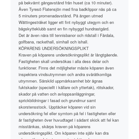
på bekvämt gångavstånd från huset (ca 10 minuter).
Även Tyresö Flatensjön med fina badklippor nås på ca
5 minuters promenadavstånd. På ängen utmed
Wättingestråket ligger ett fint nybyggt utegym och en
bågskytteklubb samt en fin nybyggd hundrastgård.
Det är även nära till tennisbanor och ridstall i Fårdala,
golfbana, rackethall, simhall och ishall.
KÖPARENS UNDERSÖKNINGSPLIKT
Kraven på köparens undersökningsplikt är långtgående.
Fastigheten skall undersökas i alla dess delar och
funktioner. Finns det möjligheter måste köparen även
inspektera vindsutrymmen och andra svåråtkomliga
utrymmen. Särskild uppmärksamhet bör ägnas
fuktskador (speciellt i källare och yttertak), rötskador,
skador på vatten och avloppsanläggningar,
sprickbildningar i fasad och grundmur samt
skorstensstock. Upptäcker köparen vid sin
undersökning fel eller symtom på fel i fastigheten eller
är fastigheten över huvudtaget i sådant skick att fel kan
misstänkas, skärps kraven på köparens
undersökningsplikt. Om köparen inte själv kan dra