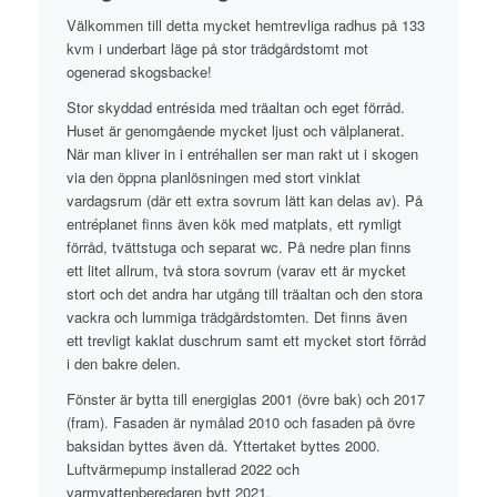
Välkommen till detta mycket hemtrevliga radhus på 133
kvm i underbart läge på stor trädgårdstomt mot
ogenerad skogsbacke!
Stor skyddad entrésida med träaltan och eget förråd.
Huset är genomgående mycket ljust och välplanerat.
När man kliver in i entréhallen ser man rakt ut i skogen
via den öppna planlösningen med stort vinklat
vardagsrum (där ett extra sovrum lätt kan delas av). På
entréplanet finns även kök med matplats, ett rymligt
förråd, tvättstuga och separat wc. På nedre plan finns
ett litet allrum, två stora sovrum (varav ett är mycket
stort och det andra har utgång till träaltan och den stora
vackra och lummiga trädgårdstomten. Det finns även
ett trevligt kaklat duschrum samt ett mycket stort förråd
i den bakre delen.
Fönster är bytta till energiglas 2001 (övre bak) och 2017
(fram). Fasaden är nymålad 2010 och fasaden på övre
baksidan byttes även då. Yttertaket byttes 2000.
Luftvärmepump installerad 2022 och
varmvattenberedaren bytt 2021.