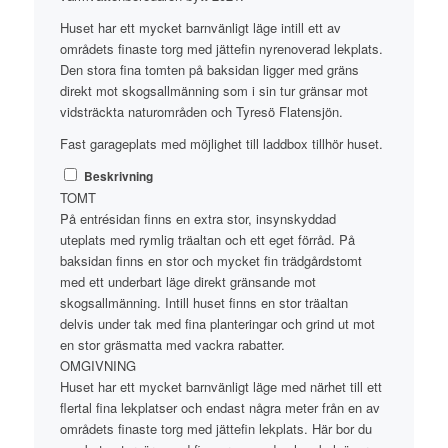
Huset har ett mycket barnvänligt läge intill ett av
områdets finaste torg med jättefin nyrenoverad lekplats.
Den stora fina tomten på baksidan ligger med gräns
direkt mot skogsallmänning som i sin tur gränsar mot
vidsträckta naturområden och Tyresö Flatensjön.
Fast garageplats med möjlighet till laddbox tillhör huset.
Beskrivning
TOMT
På entrésidan finns en extra stor, insynskyddad
uteplats med rymlig träaltan och ett eget förråd. På
baksidan finns en stor och mycket fin trädgårdstomt
med ett underbart läge direkt gränsande mot
skogsallmänning. Intill huset finns en stor träaltan
delvis under tak med fina planteringar och grind ut mot
en stor gräsmatta med vackra rabatter.
OMGIVNING
Huset har ett mycket barnvänligt läge med närhet till ett
flertal fina lekplatser och endast några meter från en av
områdets finaste torg med jättefin lekplats. Här bor du