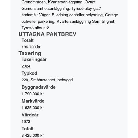
Grönområden, Kvartersanläggning, Övrigt
Gemensamhetsanläggning: Tyresö alby ga:7
ändamål: Vägar, Elledning och/eller belysning, Garage
och/eller parkering, Kvartersanläggning Samfällighet:
Tyresö alby s:2
UTTAGNA PANTBREV
Totalt
186 700 kr
Taxering
Taxeringsår
2024
Typkod
220, Småhusenhet, bebyggd
Byggnadsvärde
1 790 000 kr
Markvärde
1 635 000 kr
Värdeår
1973
Totalt
3 425 000 kr