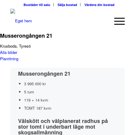
Bostäder till salu
Sälja bostad
Värdera din bostad
Musserongången 21
Krusboda, Tyresö
Alla bilder
Planritning
Musserongången 21
3 995 000 kr
5 rum
119 + 14 kvm
TOMT
187 kvm
Välskött och välplanerat radhus på
stor tomt i underbart läge mot
skogsallmänning