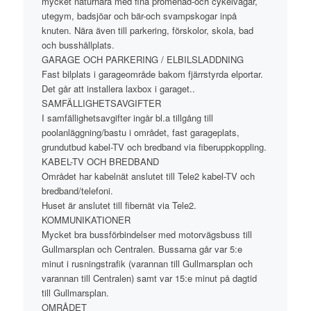
mycket naturnära med fina promenad-och cykelvägar,
utegym, badsjöar och bär-och svampskogar inpå
knuten. Nära även till parkering, förskolor, skola, bad
och busshållplats.
GARAGE OCH PARKERING / ELBILSLADDNING
Fast bilplats i garageområde bakom fjärrstyrda elportar.
Det går att installera laxbox i garaget..
SAMFÄLLIGHETSAVGIFTER
I samfällighetsavgifter ingår bl.a tillgång till
poolanläggning/bastu i området, fast garageplats,
grundutbud kabel-TV och bredband via fiberuppkoppling.
KABEL-TV OCH BREDBAND
Området har kabelnät anslutet till Tele2 kabel-TV och
bredband/telefoni.
Huset är anslutet till fibernät via Tele2.
KOMMUNIKATIONER
Mycket bra bussförbindelser med motorvägsbuss till
Gullmarsplan och Centralen. Bussarna går var 5:e
minut i rusningstrafik (varannan till Gullmarsplan och
varannan till Centralen) samt var 15:e minut på dagtid
till Gullmarsplan.
OMRÅDET