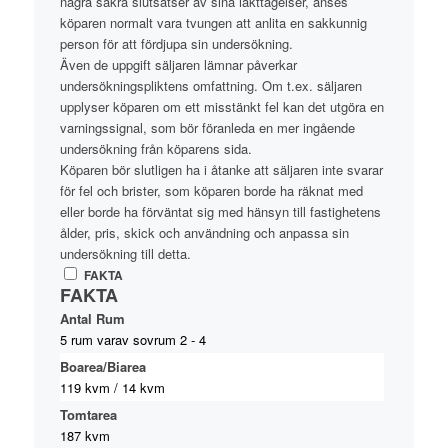
några säkra slutsatser av sina iakttagelser, anses
köparen normalt vara tvungen att anlita en sakkunnig
person för att fördjupa sin undersökning.
Även de uppgift säljaren lämnar påverkar
undersökningspliktens omfattning. Om t.ex. säljaren
upplyser köparen om ett misstänkt fel kan det utgöra en
varningssignal, som bör föranleda en mer ingående
undersökning från köparens sida.
Köparen bör slutligen ha i åtanke att säljaren inte svarar
för fel och brister, som köparen borde ha räknat med
eller borde ha förväntat sig med hänsyn till fastighetens
ålder, pris, skick och användning och anpassa sin
undersökning till detta.
FAKTA
FAKTA
Antal Rum
5 rum varav sovrum 2 - 4
Boarea/Biarea
119 kvm / 14 kvm
Tomtarea
187 kvm