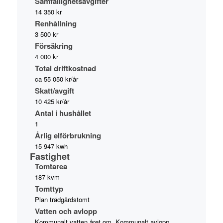
Samfällighetsavgifter
14 350 kr
Renhållning
3 500 kr
Försäkring
4 000 kr
Total driftkostnad
ca 55 050 kr/år
Skatt/avgift
10 425 kr/år
Antal i hushållet
1
Årlig elförbrukning
15 947 kwh
Fastighet
Tomtarea
187 kvm
Tomttyp
Plan trädgårdstomt
Vatten och avlopp
Kommunalt vatten året om. Kommunalt avlopp