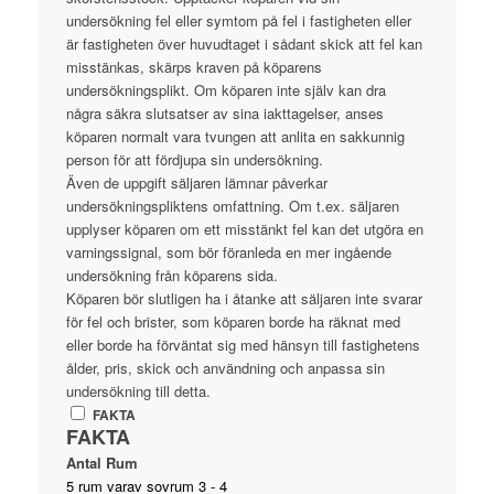
undersökning fel eller symtom på fel i fastigheten eller
är fastigheten över huvudtaget i sådant skick att fel kan
misstänkas, skärps kraven på köparens
undersökningsplikt. Om köparen inte själv kan dra
några säkra slutsatser av sina iakttagelser, anses
köparen normalt vara tvungen att anlita en sakkunnig
person för att fördjupa sin undersökning.
Även de uppgift säljaren lämnar påverkar
undersökningspliktens omfattning. Om t.ex. säljaren
upplyser köparen om ett misstänkt fel kan det utgöra en
varningssignal, som bör föranleda en mer ingående
undersökning från köparens sida.
Köparen bör slutligen ha i åtanke att säljaren inte svarar
för fel och brister, som köparen borde ha räknat med
eller borde ha förväntat sig med hänsyn till fastighetens
ålder, pris, skick och användning och anpassa sin
undersökning till detta.
FAKTA
FAKTA
Antal Rum
5 rum varav sovrum 3 - 4