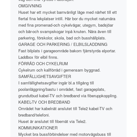
OMGIVNING
Huset har ett mycket barnvänligt läge med närhet till ett
flertal fina lekplatser intill. Här bor du mycket naturnära
med fina promenad-och cykelvägar, utegym, badsjöar
och bär-och svampskogar inpå knuten. Nära även till
parkering, förskolor, skola, bad och busshållplats.
GARAGE OCH PARKERING / ELBILSLADDNING
Fast bilplats i garageområde bakom fjärrstyrda elportar.
Laddbox för elbil finns.
FÖRRÅD OCH CYKELRUM
Cykelrum och kallförråd i gemensam byggnad.
SAMFÄLLIGHETSAVGIFTER
I samfällighetsavgifter ingår bl.a tillgång till
poolanläggning/bastu i området, fast garageplats,
grundutbud kabel-TV och bredband via fiberuppkoppling.
KABEL-TV OCH BREDBAND
Området har kabelnät anslutet till Tele2 kabel-TV och
bredband/telefoni.
Huset är anslutet till fibernät via Tele2.
KOMMUNIKATIONER
Mycket bra bussförbindelser med motorvägsbuss till