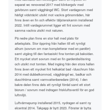
separat wc renoverad 2017 med klinkergolv med
golvbrunn samt vägghängd WC. Stort vardagsrum med
härligt vidsträckt utsikt mot vackra grönområden, här
finns även en fin och effektiv täljstenskamin installerad
2022. Intill vardagsrummet ligger ett fint sovrum med
samma vackra utsikt mot naturen.
På nedre plan finns en stor hall med plats för
arbetsplats. Stor öppning från hallen till ett rymligt
allrum (sovrum om man kompletterar med en pardörr)
samt utgång till den fantasiskt fina tomten på baksidan.
Ett mycket stort sovrum med en fin garderobslösning
och utsikt mot tomten. Med ingång från den stora hallen
finns även ett mycket fint helkaklat bad -/duschrum från
2014 med dubbelkommod, vägghängd wc, badkar och
duschhörna samt varmvattenberedare (2014). I den
bakre delen finns dels ett rymligt förråd samt ett stort
biorum / sovrum med indragen friskluftsventil för en god
luftmiljö.
Luftvärmepump installerad 2015, nydragen el samt ny
elcentral 2014. Takpapp är bytt 2023. Fönster är bytta