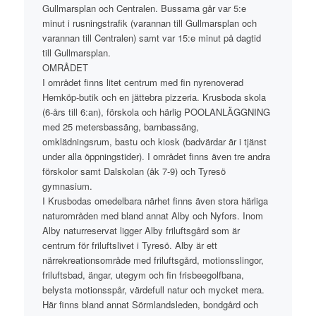
Gullmarsplan och Centralen. Bussarna går var 5:e
minut i rusningstrafik (varannan till Gullmarsplan och
varannan till Centralen) samt var 15:e minut på dagtid
till Gullmarsplan.
OMRÅDET
I området finns litet centrum med fin nyrenoverad
Hemköp-butik och en jättebra pizzeria. Krusboda skola
(6-års till 6:an), förskola och härlig POOLANLÄGGNING
med 25 metersbassäng, barnbassäng,
omklädningsrum, bastu och kiosk (badvärdar är i tjänst
under alla öppningstider). I området finns även tre andra
förskolor samt Dalskolan (åk 7-9) och Tyresö
gymnasium.
I Krusbodas omedelbara närhet finns även stora härliga
naturområden med bland annat Alby och Nyfors. Inom
Alby naturreservat ligger Alby friluftsgård som är
centrum för friluftslivet i Tyresö. Alby är ett
närrekreationsområde med friluftsgård, motionsslingor,
friluftsbad, ängar, utegym och fin frisbeegolfbana,
belysta motionsspår, värdefull natur och mycket mera.
Här finns bland annat Sörmlandsleden, bondgård och