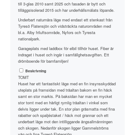
till 3-glas 2010 samt 2025 och fasaden är bytt och
tilläggsisolerad 2015 och har underhållsmålats löpande.
Underbart naturnära läge med endast ett stenkast från
Tyresö Flatensjön och vidsträckta naturområden med
bl.a. Alby friluftsområde, Nyfors och Tyresta
nationalpark.
Garageplats med laddbox för elbil tillhör huset. Fiber är
indraget i huset och ingår i samfällghetsavgiften. Ett
drömboende för barnfamiljen!
Beskrivning
TOMT
Huset har ett fantastiskt läge med en fin insynsskyddad
uteplats på framsidan med träaltan bakom en fin häck
samt en stor markis. På baksidan har man en mycket
stor tomt med en härligt rymlig träaltan i vinkel som
delvis ligger under tak. En stor plan gräsmatta med fina
rabatter och spaljéstaket / häck mot grannar och ett
underbart läge mot den intilliggande ängsallmänningen
och skogen. Nedanför skogen ligger Gammelströms
väg och fina Tyresö Flatensjön.