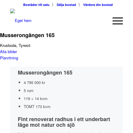
Bostäder till salu
Sälja bostad
Värdera din bostad
Musserongången 165
Krusboda, Tyresö
Alla bilder
Planritning
Musserongången 165
4 795 000 kr
5 rum
119 + 14 kvm
TOMT
173 kvm
Fint renoverat radhus i ett underbart
läge mot natur och sjö