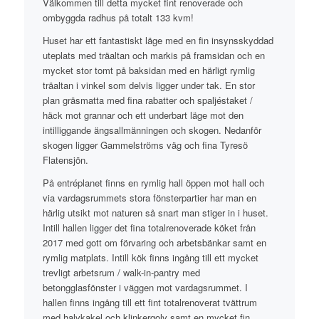
Välkommen till detta mycket fint renoverade och
ombyggda radhus på totalt 133 kvm!
Huset har ett fantastiskt läge med en fin insynsskyddad
uteplats med träaltan och markis på framsidan och en
mycket stor tomt på baksidan med en härligt rymlig
träaltan i vinkel som delvis ligger under tak. En stor
plan gräsmatta med fina rabatter och spaljéstaket /
häck mot grannar och ett underbart läge mot den
intilliggande ängsallmänningen och skogen. Nedanför
skogen ligger Gammelströms väg och fina Tyresö
Flatensjön.
På entréplanet finns en rymlig hall öppen mot hall och
via vardagsrummets stora fönsterpartier har man en
härlig utsikt mot naturen så snart man stiger in i huset.
Intill hallen ligger det fina totalrenoverade köket från
2017 med gott om förvaring och arbetsbänkar samt en
rymlig matplats. Intill kök finns ingång till ett mycket
trevligt arbetsrum / walk-in-pantry med
betongglasfönster i väggen mot vardagsrummet. I
hallen finns ingång till ett fint totalrenoverat tvättrum
med halvkakel och klinkergolv samt en mycket fin