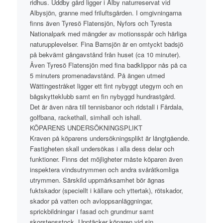
ridhus. Uddby gård ligger i Alby naturreservat vid
Albysjön, granne med friluftsgården. I omgivningarna
finns även Tyresö Flatensjön, Nyfors och Tyresta
Nationalpark med mängder av motionsspår och härliga
naturupplevelser. Fina Barnsjön är en omtyckt badsjö
på bekvämt gångavstånd från huset (ca 10 minuter).
Även Tyresö Flatensjön med fina badklippor nås på ca
5 minuters promenadavstånd. På ängen utmed
Wättingestråket ligger ett fint nybyggt utegym och en
bågskytteklubb samt en fin nybyggd hundrastgård.
Det är även nära till tennisbanor och ridstall i Fårdala,
golfbana, rackethall, simhall och ishall.
KÖPARENS UNDERSÖKNINGSPLIKT
Kraven på köparens undersökningsplikt är långtgående.
Fastigheten skall undersökas i alla dess delar och
funktioner. Finns det möjligheter måste köparen även
inspektera vindsutrymmen och andra svåråtkomliga
utrymmen. Särskild uppmärksamhet bör ägnas
fuktskador (speciellt i källare och yttertak), rötskador,
skador på vatten och avloppsanläggningar,
sprickbildningar i fasad och grundmur samt
skorstensstock. Upptäcker köparen vid sin