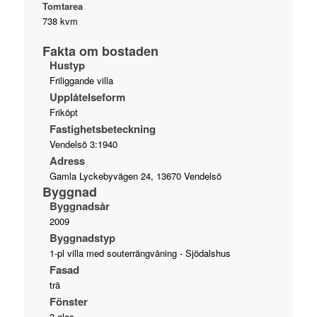
Tomtarea
738 kvm
Fakta om bostaden
Hustyp
Friliggande villa
Upplåtelseform
Friköpt
Fastighetsbeteckning
Vendelsö 3:1940
Adress
Gamla Lyckebyvägen 24, 13670 Vendelsö
Byggnad
Byggnadsår
2009
Byggnadstyp
1-pl villa med souterrängvåning - Sjödalshus
Fasad
trä
Fönster
3-glas