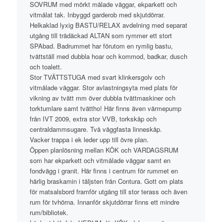
SOVRUM med mörkt målade väggar, ekparkett och
vitmålat tak. Inbyggd garderob med skjutdörrar.
Helkaklad lyxig BASTU/RELAX avdelning med separat
utgång till trädäckad ALTAN som rymmer ett stort
SPAbad. Badrummet har förutom en rymlig bastu,
tvättställ med dubbla hoar och kommod, badkar, dusch
och toalett.
Stor TVÄTTSTUGA med svart klinkersgolv och
vitmålade väggar. Stor avlastningsyta med plats för
vikning av tvätt mm över dubbla tvättmaskiner och
torktumlare samt tvättho! Här finns även värmepump
från IVT 2009, extra stor VVB, torkskåp och
centraldammsugare. Två väggfasta linneskåp.
Vacker trappa i ek leder upp till övre plan.
Öppen planlösning mellan KÖK och VARDAGSRUM
som har ekparkett och vitmålade väggar samt en
fondvägg i granit. Här finns i centrum för rummet en
härlig braskamin i täljsten från Contura. Gott om plats
för matsalsbord framför utgång till stor terass och även
rum för tvhörna. Innanför skjutdörrar finns ett mindre
rum/bibliotek.