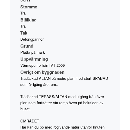
Stomme
Trä
Bjälklag
Trä
Tak
Betongpannor
Grund
Platta på mark
Uppvärmning
Värmepump från IVT 2009
Övrigt om byggnaden
Trädäckad ALTAN på nedre plan med stort SPABAD
som är igång året om..
Trädäckad TERASS/ALTAN med utgång från övre
plan som fortsätter via ramp även på baksidan av
huset.
OMRÅDET
Här kan du bo med rogivande natur utanför knuten