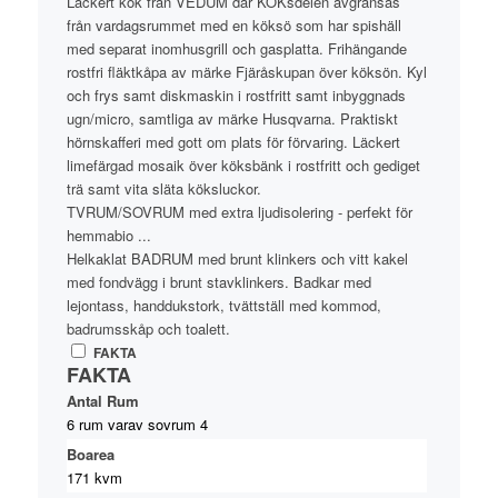
Läckert kök från VEDUM där KÖKsdelen avgränsas
från vardagsrummet med en köksö som har spishäll
med separat inomhusgrill och gasplatta. Frihängande
rostfri fläktkåpa av märke Fjäråskupan över köksön. Kyl
och frys samt diskmaskin i rostfritt samt inbyggnads
ugn/micro, samtliga av märke Husqvarna. Praktiskt
hörnskafferi med gott om plats för förvaring. Läckert
limefärgad mosaik över köksbänk i rostfritt och gediget
trä samt vita släta köksluckor.
TVRUM/SOVRUM med extra ljudisolering - perfekt för
hemmabio ...
Helkaklat BADRUM med brunt klinkers och vitt kakel
med fondvägg i brunt stavklinkers. Badkar med
lejontass, handdukstork, tvättställ med kommod,
badrumsskåp och toalett.
FAKTA
FAKTA
Antal Rum
6 rum varav sovrum 4
Boarea
171 kvm