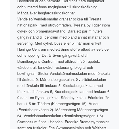
Drevviken är den närmsta. Det finns flera badplatser
och vintertid finns möjligheter till skridskoåkning.
Många åker långfärdsskridskor här.
Vendelsö/Vendelsömalm gränsar också till Tyresta
nationalpark, med strövområden. Tyresta by ligger inom
cykel- och promenadavstånd. Bara ett par minuters
gångavstånd till centrum med bland annat mataffär och
servering. Med cykel, buss eller bil når man enkelt
Haninge Centrum med ett ännu större utbud av service
och shopping. Det är även gångavstånd till
Brandbergens Centrum med affärer, frisör, apotek,
vårdcentral, tandvård, restaurang, biograf och
bowlinghall. Skolor Vendelsömalmsskolan med förskola
till årskurs 9, Mårtensbergsskolan, Svartbäcksskolan
med förskola till årskurs 5, Klockabergsskolan med
förskola till årskurs 5, Brandbergsskolan med årskurs 6-
9 samt en Pysslingskola, Söderbyskolan. Förskolor för
barn 1-5 år: Tjädern (Klarabergsvägen 15). Anden
(Evertsbergsvägen 2). Mårtensberg Mårtenbergsvägen
64, Vendelsömalmsskolan (Henriksbergsvägen 1-5).
Gymnasium finns i Handen, Fredrika Bremergymnasiet
samt två friskolor. Fria Gymnasieskolan och Walthers