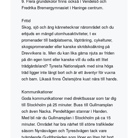
9. Flera grundskolor finns också i Vendelsö och
Fredrika Bremergymnasiet i Haninge centrum.
Fritid
Skog, sjö och äng kännetecknar närområdet och du
erbjuds en mängd utomhusaktiviteter, t ex
promenader till badplatserna, löpträning, cykelturer,
skogspromenader eller kanske skridskoåkning på
Drevvikens is. Men du kan lika gärna njuta av friden
på din egen tomt eller kanske vill du odla ett litet
trädgårdsland? Tyresta Nationalpark med sina höga
träd ligger inte långt bort och är ett äventyr för vuxna
och barn. Likaså finns Östersjöns kust nära till hands.
Kommunikationer
Goda kommunikationer med direktbussar som tar dig
till Stockholm på 25 minuter. Buss till Gullmarsplan
och även Nacka. Pendeltågen stannar i Handen.
Med bil når du Gullmarsplan i Stockholm på ca 15
minuter. Området har bra närhet till större trafikleder
såsom Nynäsvägen och Tyresövägen tack vare
tvärgående Gudöbroleden som löper en liten bit bort.