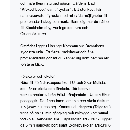
och nära flera naturbad såsom Gårdens Bad,
"Krokodilbadet" samt "Lyckan". Ett stenkast från
naturreservatet Tyresta med milsvida möjligheter till
promenader i skog och mark. Samtidigt har du närhet
till Stockholm city, Haninge centrum och
Östersjökusten.
Området ligger i Haninge Kommun vid Drevvikens
sydöstra sida. Ett flertal badplatser och fina
promenadstråk gör att du känner dig som hemma vid
första anblick.
Förskolor och skolor
Nära till Föräldrakooperativet I Ur och Skur Mullebo
som är en skola och förskola. Där bedrivs
verksamheten utifrån Friluftfrämjandets I Ur och Skur
pedagogik. Det finns både förskola och skola årskurs
1-5 (www.mullebo.se). Kommunalt daghem (Talgoxen)
finns på ca 10 min gångväg och nybyggd kommunal
förskola i Vendelsö allé. Hagaskolan årskurs 1-5 ligger
ca 5 min gångväg bort samt Lyckebyskolan årskurs 6-