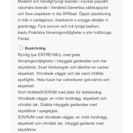
Modernt och trendigt/lyxigt boende i mycket populärt
naturnära boende i Vendelsö.Generösa sällskapsytor
och flera uteplatser m bla SPAbad. Öppen planlösning
m kök o vardagsrum, braskamin o snygga detaljer m
granitvägg. Fyra sovrum och två lyxiga badrum,
bastu.Praktiska förvaringsmöjligheter o stor tvättstuga.
Förråd.
Beskrivning
Rymlig ljus ENTRÉ/HALL med goda
förvaringsmöjligheter i inbyggda garderober som har
skjutdörrar. Svart klinkersgolv och därefter en vacker
ekparkett. Vitmålade väggar och tak samt infällda
spotlights. Hela huset har vattenburen golvvärme och
ekparkett.
Stort föräldraSOVRUM med plats för dubbelsäng.
Vitmålade väggar, en mörk fondvägg, ekparkett och
vitmålat tak. Dubbla inbyggda garderober med
skjutdörrar i spegelglas.
SOVRUM med vitmålade väggar, en mörk fondvägg,
ekparkett och vitmålat tak. Inbyggd garderob med
skjutdörrar.