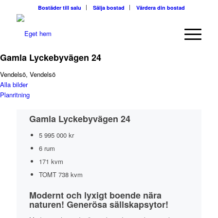
Bostäder till salu
Sälja bostad
Värdera din bostad
Gamla Lyckebyvägen 24
Vendelsö, Vendelsö
Alla bilder
Planritning
Gamla Lyckebyvägen 24
5 995 000 kr
6 rum
171 kvm
TOMT
738 kvm
Modernt och lyxigt boende nära
naturen! Generösa sällskapsytor!